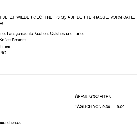
 JETZT WIEDER GEÖFFNET (3 G). AUF DER TERRASSE, VORM CAFÉ,
E!
kene, hausgemachte Kuchen, Quiches und Tartes
 Kaffee Rösterei
nehmen
UNG
ÖFFNUNGSZEITEN:
TÄGLICH VON 9.30 – 19:00
muenchen.de